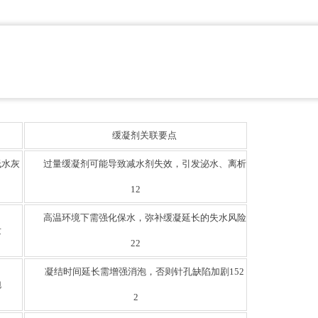
缓凝剂关联要点
低水灰
过量缓凝剂可能导致减水剂失效，引发泌水、离析
12
高温环境下需强化保水，弥补缓凝延长的失水风险
发
22
凝结时间延长需增强消泡，否则针孔缺陷加剧152
泡
2