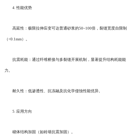
4. 性能优势
高延性：极限拉伸应变可达普通砂浆的50~100倍，裂缝宽度自限制
（<0.1mm）。
抗震耗能：通过纤维桥接与多裂缝开展机制，显著提升结构耗能能
力。
耐久性：低渗透性、抗冻融及抗化学侵蚀性能优异。
5. 应用方向
砌体结构加固（如砖墙抗震加固）。