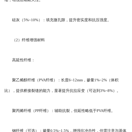
缩，增强后期耐久性。
硅灰（5%~10%）：填充微孔隙，提升密实度和抗压强度。
（2）纤维增强材料
高延性纤维：
聚乙烯醇纤维（PVA纤维）：长度6~12mm，掺量1%~2%（体积
比），提供桥接裂缝的能力，显著提升抗拉应变（可达到3%~8%）。
聚丙烯纤维（PP纤维）：辅助抗裂，但延性略低于PVA纤维。
钢纤维（可选）：掺量0.5%~1.5%，增强抗冲击性，但需注意与基体